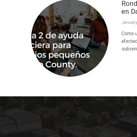
Rond
en D
January
Como u
afecta
subven