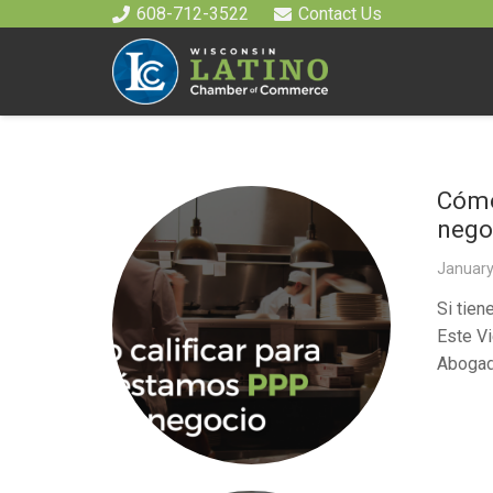
608-712-3522
Contact Us
Cómo
nego
January
Si tien
Este Vi
Abogad