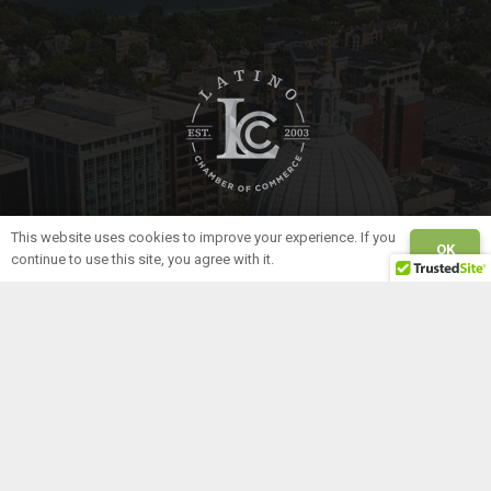
This website uses cookies to improve your experience. If you
Our Organization
OK
continue to use this site, you agree with it.
Home
About Us
Board of Directors
News
WLCC information
5262 Anton Drive